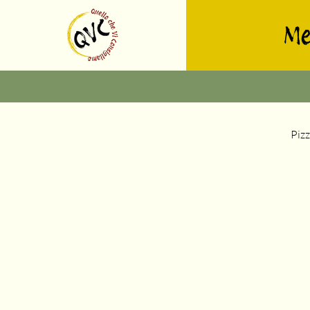
M
Piz