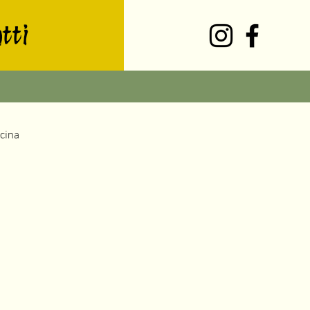
tti
cina