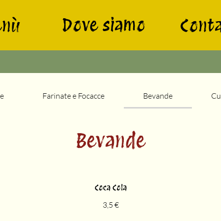
Dove siamo
enù
Conta
ze
Farinate e Focacce
Bevande
Cu
Bevande
Coca Cola
3,5 €